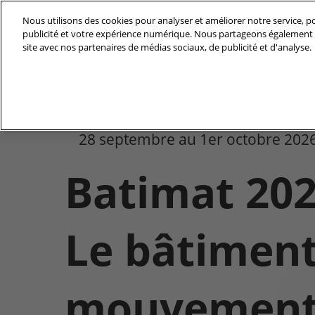
Accéder
Nous utilisons des cookies pour analyser et améliorer notre service, po
au
publicité et votre expérience numérique. Nous partageons également d
28/09/2026 
contenu
site avec nos partenaires de médias sociaux, de publicité et d'analyse.
Paris Expo, P
Découvrir Batimat
Pro
Zones d’exposition
28 septembre au 1er octobre 202
Galerie
Batimat 20
Nos engagements
Le bâtiment
mouvement