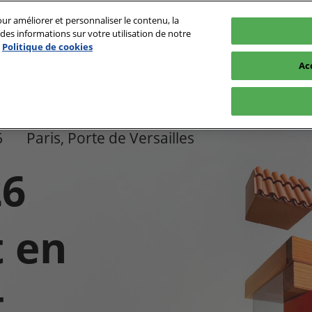
ur améliorer et personnaliser le contenu, la
es informations sur votre utilisation de notre
- 01/10/2026
Politique de cookies
orte de Versailles
Ac
Fr
En
gramme
Qui participe ?
Exposer
Informations P
Conférences & Ateliers
Liste des exposants
Outils digitaux exposants
FAQ
6
Paris, Porte de Versailles
2026
Partenaires
Préparez vo
Speakers 2026
26
International
Espace pre
Innovation Awards
 en
.