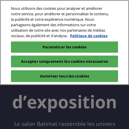
Accéder
N
Nous utilisons des cookies pour analyser et améliorer
au
d
notre service, pour améliorer et personnaliser le contenu,
contenu
p
la publicité et votre expérience numérique. Nous
28/09/2026 - 01/10/2026
Prendre mon badge
partageons également des informations sur votre
o
Paris Expo, Porte de Versailles
utilisation de notre site avec nos partenaires de médias
sociaux, de publicité et d'analyse.
Politique de cookies
Batimat - Le salon professionnel de la construction
Découvrir Batimat
Zones d’exposition
Paramétrer les cookies
Accepter uniquement les cookies nécessaires
Les zones
Autoriser tous les cookies
d’exposition
Le salon Batimat rassemble les univers