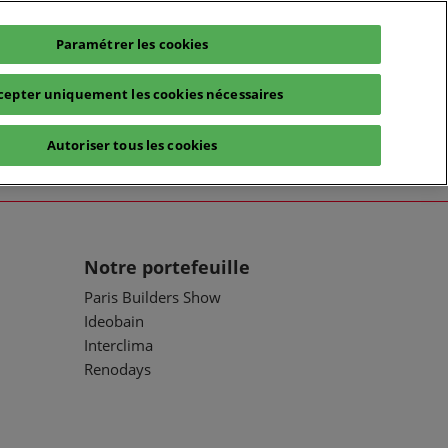
Paramétrer les cookies
cepter uniquement les cookies nécessaires
Autoriser tous les cookies
Notre portefeuille
Paris Builders Show
Ideobain
Interclima
Renodays