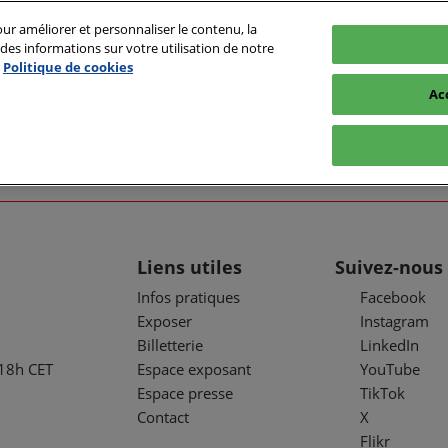
ur améliorer et personnaliser le contenu, la
es informations sur votre utilisation de notre
- 01/10/2026
Politique de cookies
orte de Versailles
Ac
Liens utiles
Suivez-nous
Infos pratiques
Facebook
Exposer
Instagram
Billetterie
LinkedIn
 18h CET
Espace exposant
YouTube
Espace presse
TikTok
Contact
X
Flikr