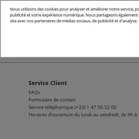
Accéder
Nous utilisons des cookies pour analyser et améliorer notre service, po
au
publicité et votre expérience numérique. Nous partageons également d
28/09/2026 
contenu
site avec nos partenaires de médias sociaux, de publicité et d'analyse.
Paris Expo, P
Service Client
FAQs
Formulaire de contact
Service téléphonique (+33) 1 47 56 52 00
Horaires d'ouverture du lundi au vendredi, de 9h à